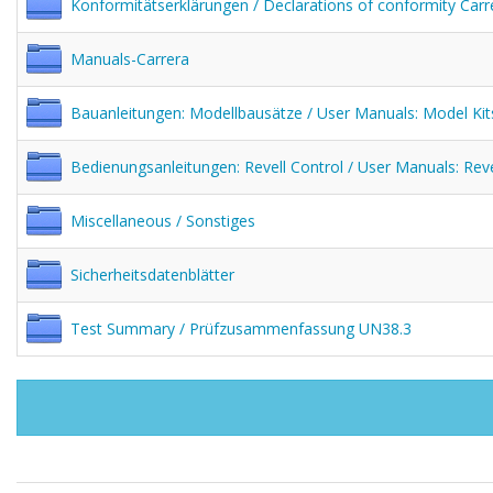
Konformitätserklärungen / Declarations of conformity Carr
Manuals-Carrera
Bauanleitungen: Modellbausätze / User Manuals: Model Kit
Bedienungsanleitungen: Revell Control / User Manuals: Reve
Miscellaneous / Sonstiges
Sicherheitsdatenblätter
Test Summary / Prüfzusammenfassung UN38.3