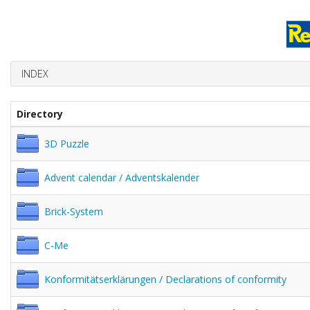
INDEX
Directory
3D Puzzle
Advent calendar / Adventskalender
Brick-System
C-Me
Konformitätserklärungen / Declarations of conformity