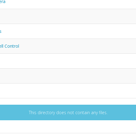
era
s
ll Control
This directory does not contain any files.