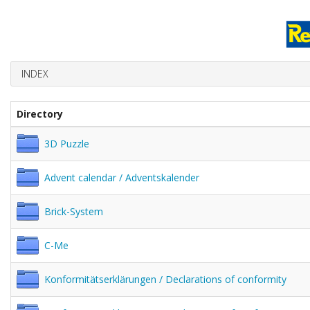
INDEX
Directory
3D Puzzle
Advent calendar / Adventskalender
Brick-System
C-Me
Konformitätserklärungen / Declarations of conformity