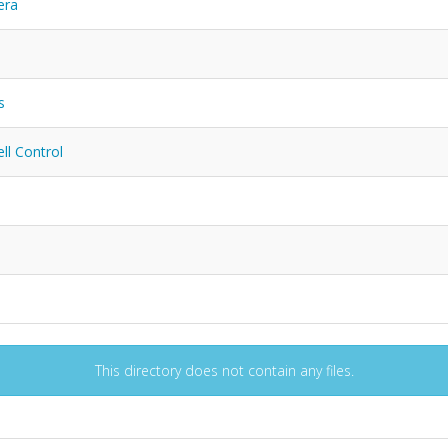
era
s
ll Control
This directory does not contain any files.