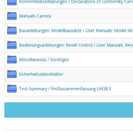
Konformitätserklärungen / Declarations of conformity Carr
Manuals-Carrera
Bauanleitungen: Modellbausätze / User Manuals: Model Kit
Bedienungsanleitungen: Revell Control / User Manuals: Reve
Miscellaneous / Sonstiges
Sicherheitsdatenblätter
Test Summary / Prüfzusammenfassung UN38.3